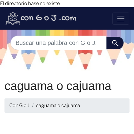
El directorio base no existe
caguama o cajuama
Con G o J
caguama o cajuama