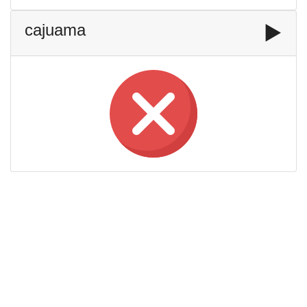
cajuama
▶️