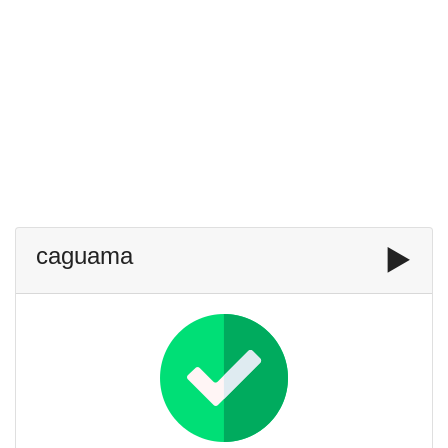
caguama
▶️