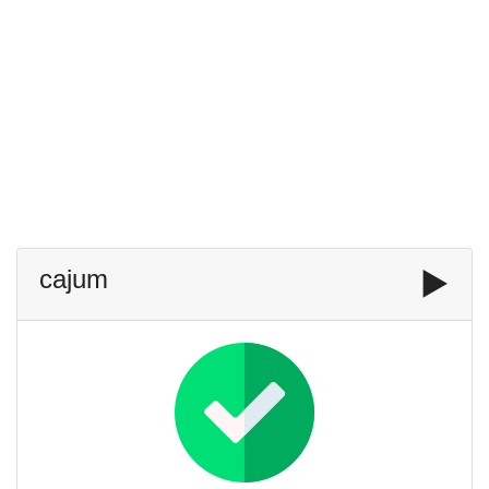
cajum
▶️