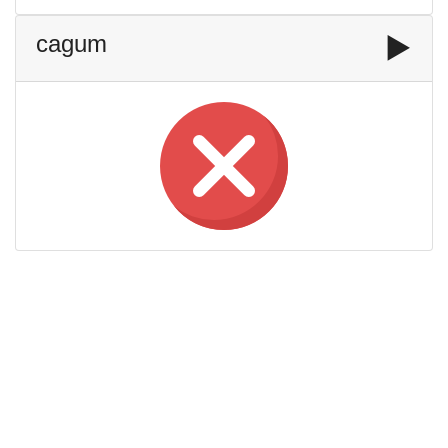
cagum
▶️