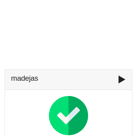
madejas
▶️