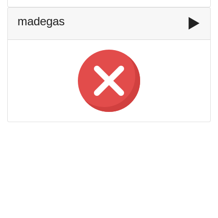
madegas
▶️