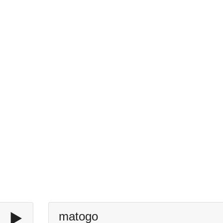
▶️
matogo