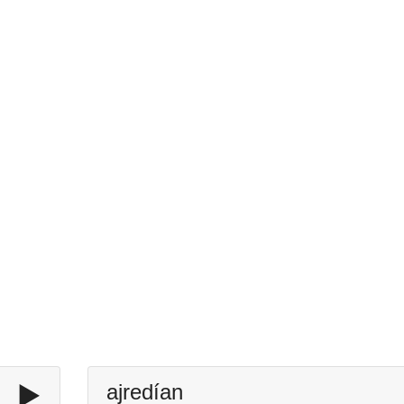
▶️
ajredían