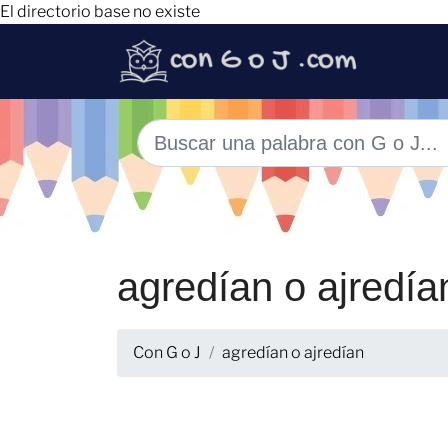
El directorio base no existe
agredían o ajredía
Con G o J
agredían o ajredían