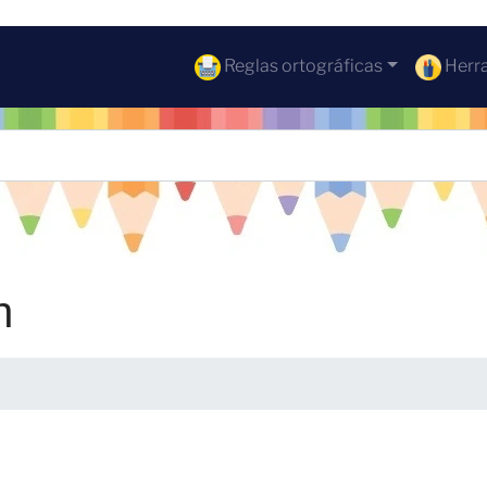
Reglas ortográficas
Herra
n