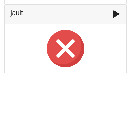
jault
▶️