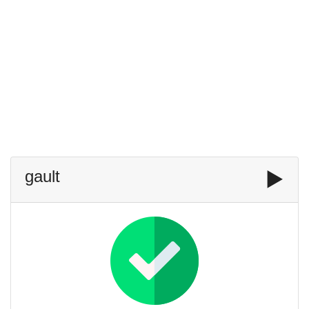
gault
▶️