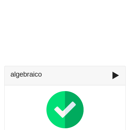
algebraico
▶️