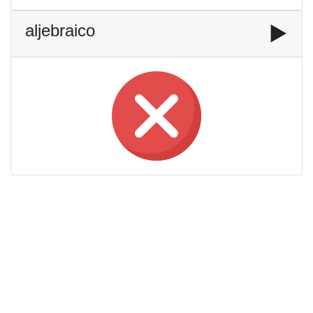
aljebraico
▶️