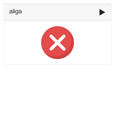
aliga
▶️