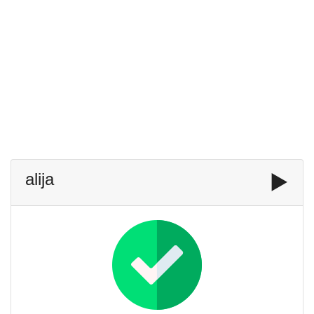
alija
▶️