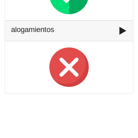
alogamientos
▶️