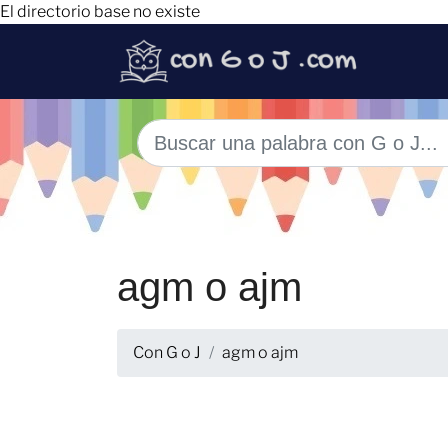
El directorio base no existe
agm o ajm
Con G o J
agm o ajm