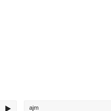
▶️
ajm