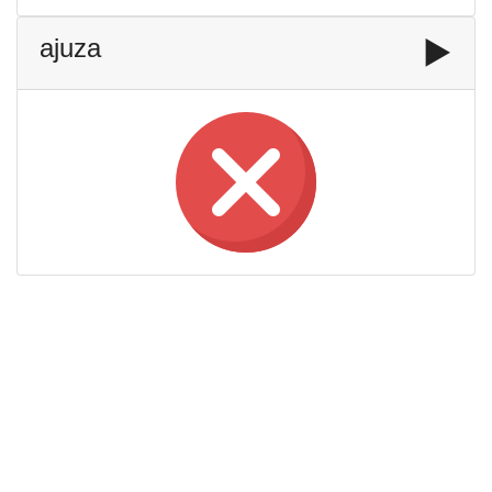
ajuza
▶️