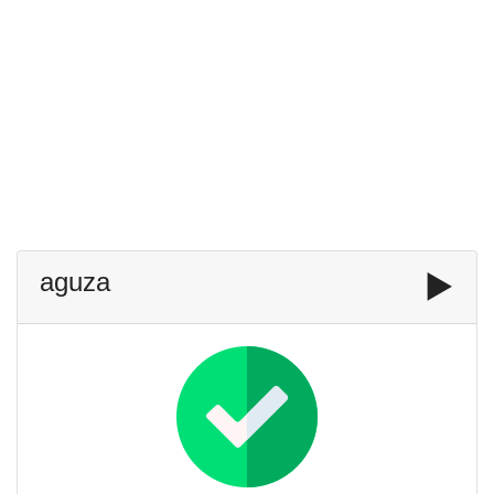
aguza
▶️