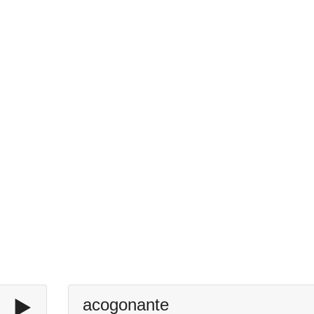
▶️
acogonante