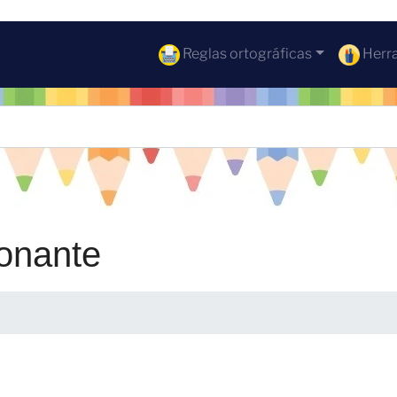
Reglas ortográficas
Herra
onante