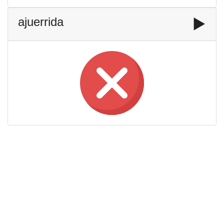
ajuerrida
▶️